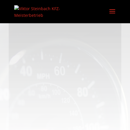
Kontaktieren Sie uns für kompetenten
und freundlichen Service. Unser
erfahrenes Team steht Ihnen jederzeit zur
Verfügung, um Ihre Fragen zu
beantworten und Ihre Anliegen rund um
Ihr Fahrzeug zu lösen. Wir freuen uns
darauf, von Ihnen zu hören!