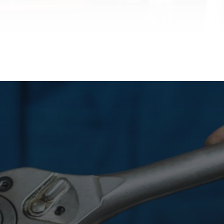
Standort
Industriestraße 17
Baden-Baden 76532
Telefon
07221 9715647
Email
viktor_steinbach@gmx.de